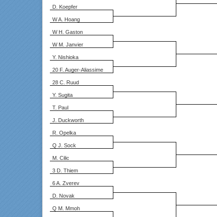
D. Koepfer
W A. Hoang
W H. Gaston
W M. Janvier
Y. Nishioka
20 F. Auger-Aliassime
28 C. Ruud
Y. Sugita
T. Paul
J. Duckworth
R. Opelka
Q J. Sock
M. Cilic
3 D. Thiem
6 A. Zverev
D. Novak
Q M. Mmoh