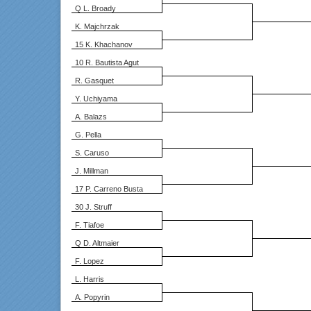
Q L. Broady
K. Majchrzak
15 K. Khachanov
10 R. Bautista Agut
R. Gasquet
Y. Uchiyama
A. Balazs
G. Pella
S. Caruso
J. Millman
17 P. Carreno Busta
30 J. Struff
F. Tiafoe
Q D. Altmaier
F. Lopez
L. Harris
A. Popyrin