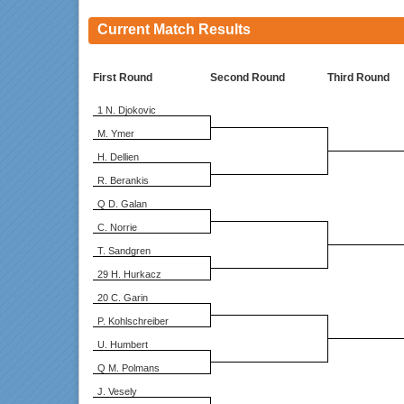
Current Match Results
First Round
Second Round
Third Round
1 N. Djokovic
M. Ymer
H. Dellien
R. Berankis
Q D. Galan
C. Norrie
T. Sandgren
29 H. Hurkacz
20 C. Garin
P. Kohlschreiber
U. Humbert
Q M. Polmans
J. Vesely