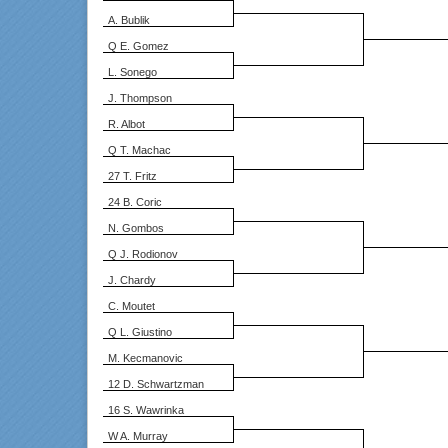
A. Bublik
Q E. Gomez
L. Sonego
J. Thompson
R. Albot
Q T. Machac
27 T. Fritz
24 B. Coric
N. Gombos
Q J. Rodionov
J. Chardy
C. Moutet
Q L. Giustino
M. Kecmanovic
12 D. Schwartzman
16 S. Wawrinka
W A. Murray