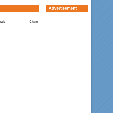
Advertisement
nals
Champion