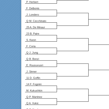
P. Herbert
F. Delbonis
J. Londero
Q M. Cecchinato
25 A. De Minaur
23 B. Paire
S. Kwon
F. Coria
Q J. Jung
Q B. Bonzi
E. Ruusuvuori
J. Sinner
11 D. Goffin
14 F. Fognini
M. Kukushkin
Q P. Martinez
Q A. Vukic