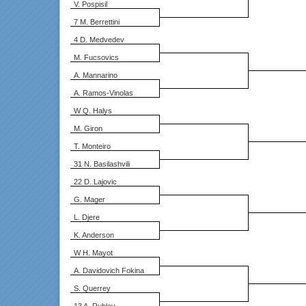
V. Pospisil
7 M. Berrettini
4 D. Medvedev
M. Fucsovics
A. Mannarino
A. Ramos-Vinolas
W Q. Halys
M. Giron
T. Monteiro
31 N. Basilashvili
22 D. Lajovic
G. Mager
L. Djere
K. Anderson
W H. Mayot
A. Davidovich Fokina
S. Querrey