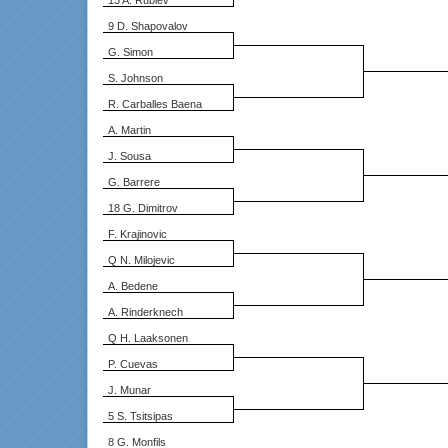
13 A. Rublev
9 D. Shapovalov
G. Simon
S. Johnson
R. Carballes Baena
A. Martin
J. Sousa
G. Barrere
18 G. Dimitrov
F. Krajinovic
Q N. Milojevic
A. Bedene
A. Rinderknech
Q H. Laaksonen
P. Cuevas
J. Munar
5 S. Tsitsipas
8 G. Monfils