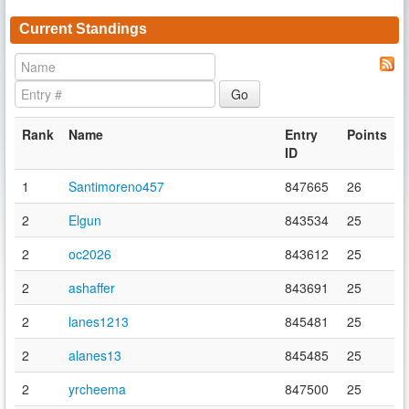
Current Standings
Rank
Name
Entry
Points
ID
1
Santimoreno457
847665
26
2
Elgun
843534
25
2
oc2026
843612
25
2
ashaffer
843691
25
2
lanes1213
845481
25
2
alanes13
845485
25
2
yrcheema
847500
25