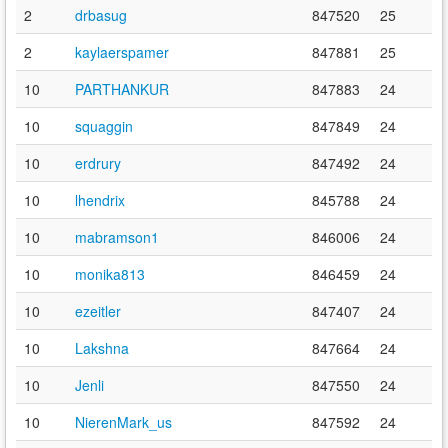
2
drbasug
847520
25
2
kaylaerspamer
847881
25
10
PARTHANKUR
847883
24
10
squaggin
847849
24
10
erdrury
847492
24
10
lhendrix
845788
24
10
mabramson1
846006
24
10
monika813
846459
24
10
ezeitler
847407
24
10
Lakshna
847664
24
10
Jenli
847550
24
10
NierenMark_us
847592
24