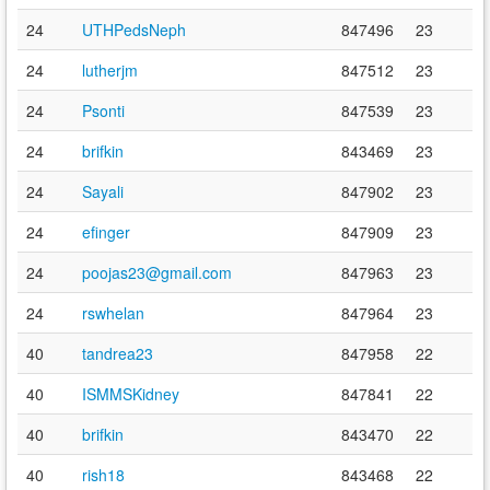
24
UTHPedsNeph
847496
23
24
lutherjm
847512
23
24
Psonti
847539
23
24
brifkin
843469
23
24
Sayali
847902
23
24
efinger
847909
23
24
poojas23@gmail.com
847963
23
24
rswhelan
847964
23
40
tandrea23
847958
22
40
ISMMSKidney
847841
22
40
brifkin
843470
22
40
rish18
843468
22