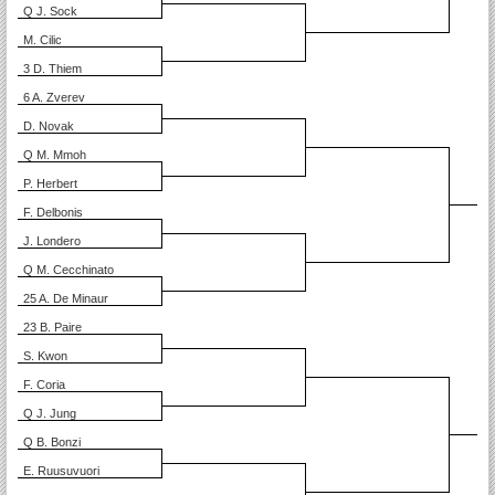
Q J. Sock
M. Cilic
3 D. Thiem
6 A. Zverev
D. Novak
Q M. Mmoh
P. Herbert
F. Delbonis
J. Londero
Q M. Cecchinato
25 A. De Minaur
23 B. Paire
S. Kwon
F. Coria
Q J. Jung
Q B. Bonzi
E. Ruusuvuori