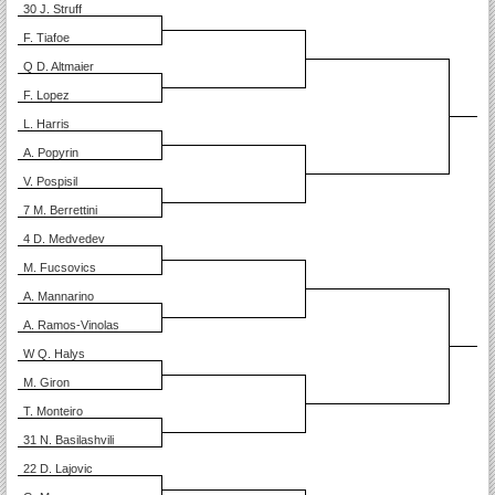
30 J. Struff
F. Tiafoe
Q D. Altmaier
F. Lopez
L. Harris
A. Popyrin
V. Pospisil
7 M. Berrettini
4 D. Medvedev
M. Fucsovics
A. Mannarino
A. Ramos-Vinolas
W Q. Halys
M. Giron
T. Monteiro
31 N. Basilashvili
22 D. Lajovic