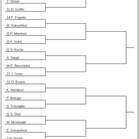
J. Sinner
11 D. Goffin
14 F. Fognini
M. Kukushkin
Q P. Martinez
Q A. Vukic
Q S. Korda
A. Seppi
W E. Benchetrit
21 J. Isner
32 D. Evans
K. Nishikori
P. Andujar
S. Travaglia
Q S. Diez
M. Mcdonald
E. Gerasimov
2 R. Nadal