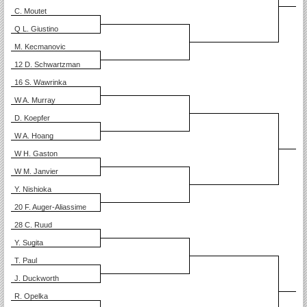
C. Moutet
Q L. Giustino
M. Kecmanovic
12 D. Schwartzman
16 S. Wawrinka
W A. Murray
D. Koepfer
W A. Hoang
W H. Gaston
W M. Janvier
Y. Nishioka
20 F. Auger-Aliassime
28 C. Ruud
Y. Sugita
T. Paul
J. Duckworth
R. Opelka