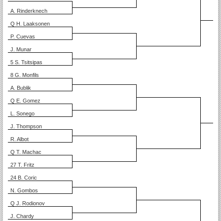
A. Rinderknech
Q H. Laaksonen
P. Cuevas
J. Munar
5 S. Tsitsipas
8 G. Monfils
A. Bublik
Q E. Gomez
L. Sonego
J. Thompson
R. Albot
Q T. Machac
27 T. Fritz
24 B. Coric
N. Gombos
Q J. Rodionov
J. Chardy