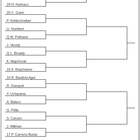
29 H. Hurkacz
20 C. Garin
P. Kohlschreiber
U. Humbert
Q M. Polmans
J. Vesely
Q L. Broady
K. Majchrzak
15 K. Khachanov
10 R. Bautista Agut
R. Gasquet
Y. Uchiyama
A. Balazs
G. Pella
S. Caruso
J. Millman
17 P. Carreno Busta