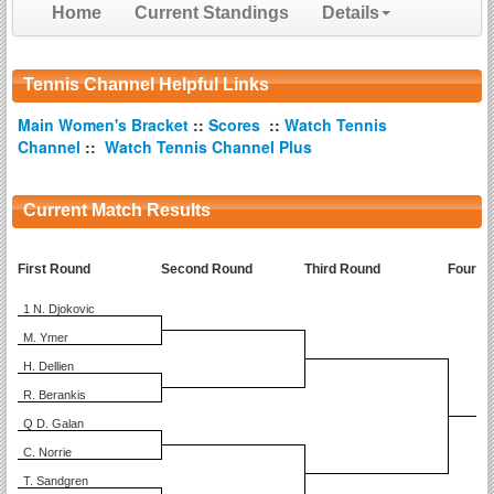
Home
Current Standings
Details
Tennis Channel Helpful Links
Main Women's Bracket
::
Scores
::
Watch Tennis
Channel
::
Watch Tennis Channel Plus
Current Match Results
First Round
Second Round
Third Round
Fourth
1 N. Djokovic
M. Ymer
H. Dellien
R. Berankis
Q D. Galan
C. Norrie
T. Sandgren