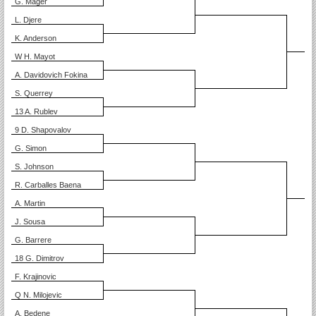
G. Mager
L. Djere
K. Anderson
W H. Mayot
A. Davidovich Fokina
S. Querrey
13 A. Rublev
9 D. Shapovalov
G. Simon
S. Johnson
R. Carballes Baena
A. Martin
J. Sousa
G. Barrere
18 G. Dimitrov
F. Krajinovic
Q N. Milojevic
A. Bedene